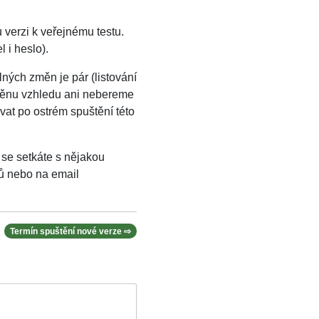
erzi k veřejnému testu.
l i heslo).
ných změn je pár (listování
. Změnu vzhledu ani nebereme
vat po ostrém spuštění této
se setkáte s nějakou
ů nebo na email
Termín spuštění nové verze ⇨