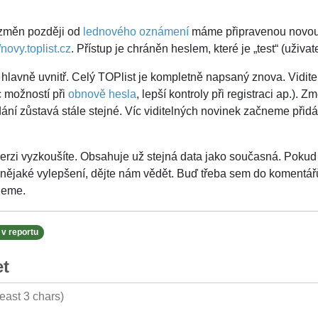
 změn později od
lednového oznámení
máme připravenou novou v
/novy.toplist.cz
. Přístup je chráněn heslem, které je „test“ (uživate
hlavně uvnitř. Celý TOPlist je kompletně napsaný znova. Viditel
c možností při
obnově hesla
, lepší kontroly při registraci ap.)
ání zůstavá stále stejné. Víc viditelných novinek začneme přidá
rzi vyzkoušíte. Obsahuje už stejná data jako současná. Pokud 
ějaké vylepšení, dějte nám vědět. Buď třeba sem do komentář
jeme.
v reportu
t