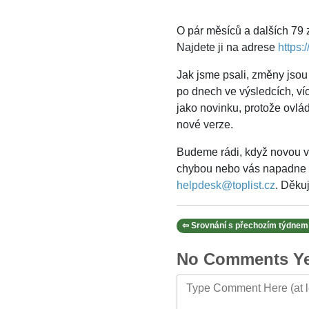
O pár měsíců a dalších 79
Najdete ji na adrese
https:/
Jak jsme psali, změny jsou 
po dnech ve výsledcích, ví
jako novinku, protože ovlád
nové verze.
Budeme rádi, když novou ve
chybou nebo vás napadne n
helpdesk@toplist.cz
. Děku
⇦ Srovnání s přechozím týdnem 
No Comments Ye