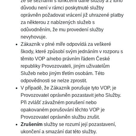
že se seznámil s funkcemi dané služby a z toho
důvodu není v rámci poskytnuté služby
oprávněn požadovat vrácení již uhrazené platby
za některou z nabízených služeb s
odůvodněním, že mu provedení služby
nevyhovuje.
Zákazník v plné míře odpovídá za veškeré
škody, které způsobí svým jednáním v rozporu s
těmito VOP a/nebo právním řádem České
republiky Provozovateli, jiným uživatelům
Služeb nebo jiným třetím osobám. Této
odpovědnosti se nelze zprostit.
V případě, že Zákazník porušuje tyto VOP, je
Provozovatel oprávněn pozastavit jeho Služby.
Při zvlášť závažném porušení nebo
opakovaném porušování těchto VOP je
Provozovatel oprávněn službu zrušit.
Zrušením
služby se rozumí její pozastavení,
ukončení a smazání dat této služby.