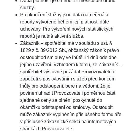
Doba platnosti je 6 nebo 12 měsíců dle druhu
služby.
Po ukončení služby jsou data naměřená a
reporty vytvořené během její platnosti dále
uchovány. Pro vytvoření nových statistických
reportů je nutná aktivní služba.
Zákazník – spotřebitel má v souladu s ust. §
1829 z.č. 89/2012 Sb., občanský zákoník právo
odstoupit od smlouvy ve lhůtě 14 dnů ode dne
jejího uzavření. Vzhledem k tomu, že Zákazník –
spotřebitel výslovně požádal Provozovatele o
započetí s poskytováním služeb před koncem
lhůty pro odstoupení, bere na vědomí, že je
povinen uhradit Provozovateli poměrnou část
sjednané ceny za plnění poskytnuté do
okamžiku odstoupení od smlouvy. Odstoupit
může zákazník vyplněním příslušného formuláře
v příslušné zákaznické sekci na internetových
stránkách Provozovatele.