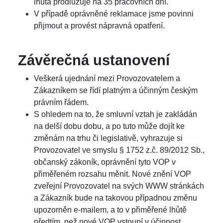
lhůta prodlužuje na 35 pracovních dní.
V případě oprávněné reklamace jsme povinni
přijmout a provést nápravná opatření.
Závěrečná ustanovení
Veškerá ujednání mezi Provozovatelem a
Zákazníkem se řídí platným a účinným českým
právním řádem.
S ohledem na to, že smluvní vztah je zakládán
na delší dobu dobu, a po tuto může dojít ke
změnám na trhu či legislativě, vyhrazuje si
Provozovatel ve smyslu § 1752 z.č. 89/2012 Sb.,
občanský zákoník, oprávnění tyto VOP v
přiměřeném rozsahu měnit. Nové znění VOP
zveřejní Provozovatel na svých WWW stránkách
a Zákazník bude na takovou případnou změnu
upozorněn e-mailem, a to v přiměřené lhůtě
předtím, než nové VOP vstoupí v účinnost.