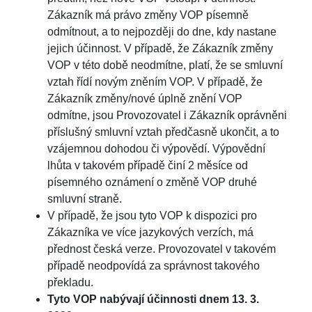
Zákazník má právo změny VOP písemně
odmítnout, a to nejpozději do dne, kdy nastane
jejich účinnost. V případě, že Zákazník změny
VOP v této době neodmítne, platí, že se smluvní
vztah řídí novým zněním VOP. V případě, že
Zákazník změny/nové úplně znění VOP
odmítne, jsou Provozovatel i Zákazník oprávněni
příslušný smluvní vztah předčasně ukončit, a to
vzájemnou dohodou či výpovědí. Výpovědní
lhůta v takovém případě činí 2 měsíce od
písemného oznámení o změně VOP druhé
smluvní straně.
V případě, že jsou tyto VOP k dispozici pro
Zákazníka ve více jazykových verzích, má
přednost česká verze. Provozovatel v takovém
případě neodpovídá za správnost takového
překladu.
Tyto VOP nabývají účinnosti dnem 13. 3.