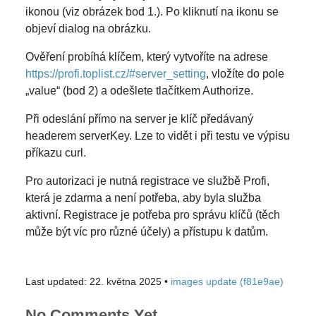
ikonou (viz obrázek bod 1.). Po kliknutí na ikonu se
objeví dialog na obrázku.
Ověření probíhá klíčem, který vytvoříte na adrese
https://profi.toplist.cz/#server_setting
, vložíte do pole
„value“ (bod 2) a odešlete tlačítkem Authorize.
Při odeslání přímo na server je klíč předávaný
headerem serverKey. Lze to vidět i při testu ve výpisu
příkazu curl.
Pro autorizaci je nutná registrace ve službě Profi,
která je zdarma a není potřeba, aby byla služba
aktivní. Registrace je potřeba pro správu klíčů (těch
může být víc pro různé účely) a přístupu k datům.
Last updated: 22. května 2025 •
images update (f81e9ae)
No Comments Yet